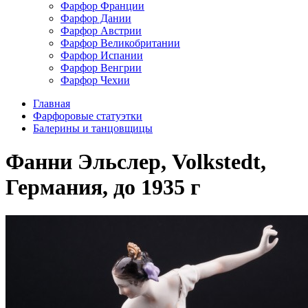
Фарфор Франции
Фарфор Дании
Фарфор Австрии
Фарфор Великобритании
Фарфор Испании
Фарфор Венгрии
Фарфор Чехии
Главная
Фарфоровые статуэтки
Балерины и танцовщицы
Фанни Эльслер, Volkstedt,
Германия, до 1935 г