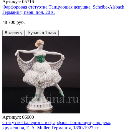
Артикул:
05716
Фарфоровая статуэтка Танцующая девушка, Scheibe-Alsbach,
Германия, перв. пол. 20 в.
48 700 руб.
В корзину
Купить в 1 клик
Артикул:
06600
Статуэтка балерины из фарфора Танцовщица ар деко,
кружевная, E. A. Muller, Германия, 1890-1927 гг.