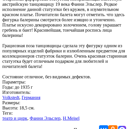
австрийскую танцовщицу 19 века Фанни Эльслер. Редкое
исполнение данной статуэтки без кружев, в изумительном
красном платье. Почитатели балета могут отметить. что здесь
фигурка балерины смотрится более изящно и утонченно.
Платье искусно декорировано золочением, голову украшает
гребень и бант! Красивейшая, тончайшая роспись лица
балерины!
Грациозная поза танцовщицы сделала эту фигурку одним из
популярных изделий фабрики и излюбленным предметом для
коллекционеров статуэток балерин. Очень красивая старинная
статуэтка будет отличным подарком для любителей и
почитателей балета!
Состояние отличное, без видимых дефектов.
Параметры:
Годы: до 1935 г
Изготовитель:
Volkstedt
,
Германия
Размеры:
Высота: 18,5 см.
Теги:
театр и цирк
,
Фанни Эльслер
,
H.Meisel