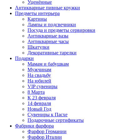
Уценённые
Антикварные пивные кружки
Предметы интерьера
Картины
Лампы и подсвечники
Посуда и предметы сервировки
Антикварные вазы
Антикварные часы
Шкатулки
Декоративные тарелки
Подарки
Мамам и бабушкам
Мужчинам
На свадьбу
На юбилей
VIP сувениры
8 Марта
К 23 февраля
14 февраля
Новый Год
Сувениры к Пасхе
Подарочные сертификаты
Фабрики фарфора
Фарфор Германии
Фарфор Италии