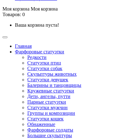
Моя корзина
Моя корзина
Товаров: 0
Ваша корзина пуста!
Главная
Фарфоровые статуэтки
Редкости
Cтатуэтки птиц
Cтатуэтки собак
Скульптуры животных
Статуэтки девушек
Балерины и танцовщицы
Кружевные статуэтки
Дети, ангелы, путти
Парные статуэтки
Статуэтки мужчин
Группы и композиции
Статуэтки кошек
Обнаженные
Фарфоровые солдаты
Большие скульптуры