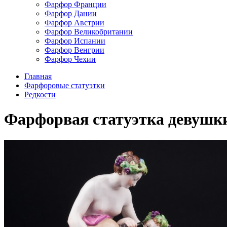
Фарфор Франции
Фарфор Дании
Фарфор Австрии
Фарфор Великобритании
Фарфор Испании
Фарфор Венгрии
Фарфор Чехии
Главная
Фарфоровые статуэтки
Редкости
Фарфорвая статуэтка девушки 