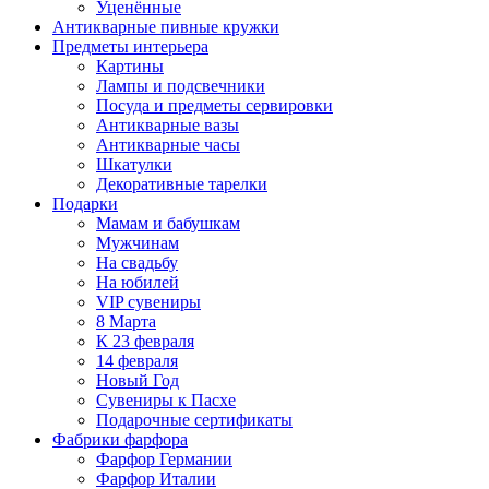
Уценённые
Антикварные пивные кружки
Предметы интерьера
Картины
Лампы и подсвечники
Посуда и предметы сервировки
Антикварные вазы
Антикварные часы
Шкатулки
Декоративные тарелки
Подарки
Мамам и бабушкам
Мужчинам
На свадьбу
На юбилей
VIP сувениры
8 Марта
К 23 февраля
14 февраля
Новый Год
Сувениры к Пасхе
Подарочные сертификаты
Фабрики фарфора
Фарфор Германии
Фарфор Италии