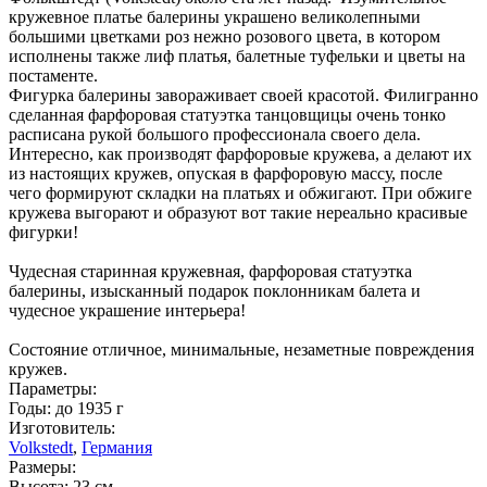
кружевное платье балерины украшено великолепными
большими цветками роз нежно розового цвета, в котором
исполнены также лиф платья, балетные туфельки и цветы на
постаменте.
Фигурка балерины завораживает своей красотой. Филигранно
сделанная фарфоровая статуэтка танцовщицы очень тонко
расписана рукой большого профессионала своего дела.
Интересно, как производят фарфоровые кружева, а делают их
из настоящих кружев, опуская в фарфоровую массу, после
чего формируют складки на платьях и обжигают. При обжиге
кружева выгорают и образуют вот такие нереально красивые
фигурки!
Чудесная старинная кружевная, фарфоровая статуэтка
балерины, изысканный подарок поклонникам балета и
чудесное украшение интерьера!
Состояние отличное, минимальные, незаметные повреждения
кружев.
Параметры:
Годы: до 1935 г
Изготовитель:
Volkstedt
,
Германия
Размеры:
Высота: 23 см.