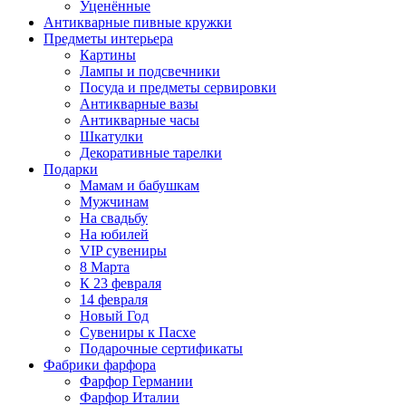
Уценённые
Антикварные пивные кружки
Предметы интерьера
Картины
Лампы и подсвечники
Посуда и предметы сервировки
Антикварные вазы
Антикварные часы
Шкатулки
Декоративные тарелки
Подарки
Мамам и бабушкам
Мужчинам
На свадьбу
На юбилей
VIP сувениры
8 Марта
К 23 февраля
14 февраля
Новый Год
Сувениры к Пасхе
Подарочные сертификаты
Фабрики фарфора
Фарфор Германии
Фарфор Италии