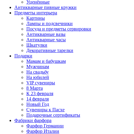
Уценённые
Антикварные пивные кружки
Предметы интерьера
Картины
Лампы и подсвечники
Посуда и предметы сервировки
Антикварные вазы
Антикварные часы
Шкатулки
Декоративные тарелки
Подарки
Мамам и бабушкам
Мужчинам
На свадьбу
На юбилей
VIP сувениры
8 Марта
К 23 февраля
14 февраля
Новый Год
Сувениры к Пасхе
Подарочные сертификаты
Фабрики фарфора
Фарфор Германии
Фарфор Италии