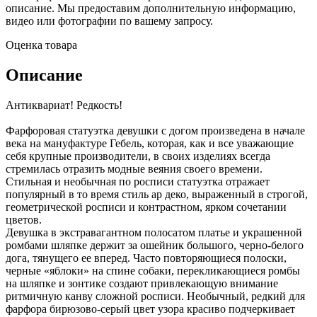
описание. Мы предоставим дополнительную информацию,
видео или фотографии по вашему запросу.
Оценка товара
Описание
Антиквариат! Редкость!
Фарфоровая статуэтка девушки с догом произведена в начале
века на мануфактуре Гебель, которая, как и все уважающие
себя крупные производители, в своих изделиях всегда
стремилась отразить модные веяния своего времени.
Стильная и необычная по росписи статуэтка отражает
популярный в то время стиль ар деко, выраженный в строгой,
геометрической росписи и контрастном, ярком сочетании
цветов.
Девушка в экстравагантном полосатом платье и украшенной
ромбами шляпке держит за ошейник большого, черно-белого
дога, тянущего ее вперед. Часто повторяющиеся полоски,
черные «яблоки» на спине собаки, перекликающиеся ромбы
на шляпке и зонтике создают привлекающую внимание
ритмичную канву сложной росписи. Необычный, редкий для
фарфора бирюзово-серый цвет узора красиво подчеркивает