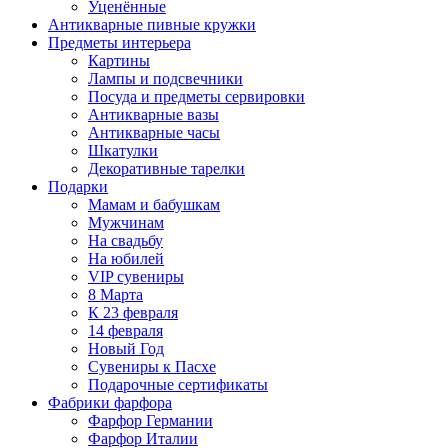
Уценённые
Антикварные пивные кружки
Предметы интерьера
Картины
Лампы и подсвечники
Посуда и предметы сервировки
Антикварные вазы
Антикварные часы
Шкатулки
Декоративные тарелки
Подарки
Мамам и бабушкам
Мужчинам
На свадьбу
На юбилей
VIP сувениры
8 Марта
К 23 февраля
14 февраля
Новый Год
Сувениры к Пасхе
Подарочные сертификаты
Фабрики фарфора
Фарфор Германии
Фарфор Италии