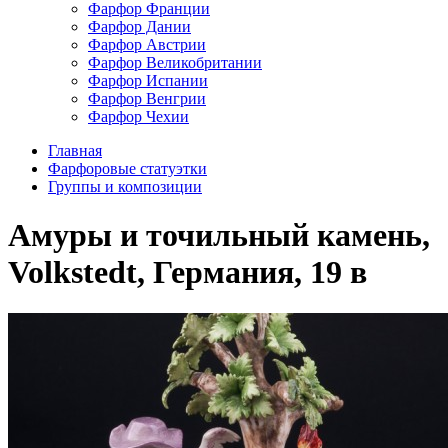
Фарфор Франции
Фарфор Дании
Фарфор Австрии
Фарфор Великобритании
Фарфор Испании
Фарфор Венгрии
Фарфор Чехии
Главная
Фарфоровые статуэтки
Группы и композиции
Амуры и точильный камень,
Volkstedt, Германия, 19 в