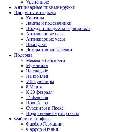
Уценённые
Антикварные пивные кружки
Предметы интерьера
Картины
Лампы и подсвечники
Посуда и предметы сервировки
Антикварные вазы
Антикварные часы
Шкатулки
Декоративные тарелки
Подарки
Мамам и бабушкам
Мужчинам
На свадьбу
На юбилей
VIP сувениры
8 Марта
К 23 февраля
14 февраля
Новый Год
Сувениры к Пасхе
Подарочные сертификаты
Фабрики фарфора
Фарфор Германии
Фарфор Италии