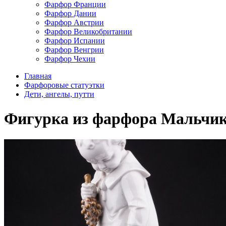
Фарфор Франции
Фарфор Дании
Фарфор Австрии
Фарфор Великобритании
Фарфор Испании
Фарфор Венгрии
Фарфор Чехии
Главная
Фарфоровые статуэтки
Дети, ангелы, путти
Фигурка из фарфора Мальчик с