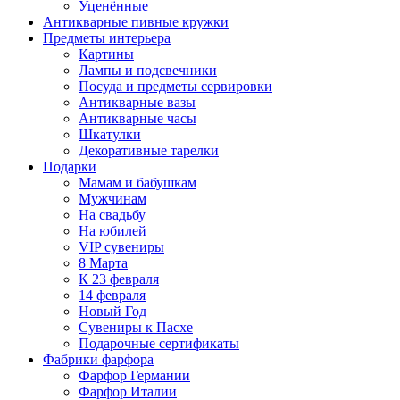
Уценённые
Антикварные пивные кружки
Предметы интерьера
Картины
Лампы и подсвечники
Посуда и предметы сервировки
Антикварные вазы
Антикварные часы
Шкатулки
Декоративные тарелки
Подарки
Мамам и бабушкам
Мужчинам
На свадьбу
На юбилей
VIP сувениры
8 Марта
К 23 февраля
14 февраля
Новый Год
Сувениры к Пасхе
Подарочные сертификаты
Фабрики фарфора
Фарфор Германии
Фарфор Италии