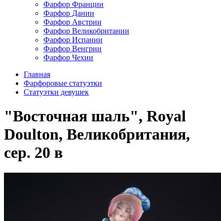
Фарфор Франции
Фарфор Дании
Фарфор Австрии
Фарфор Великобритании
Фарфор Испании
Фарфор Венгрии
Фарфор Чехии
Главная
Фарфоровые статуэтки
Статуэтки девушек
"Восточная шаль", Royal
Doulton, Великобритания,
сер. 20 в