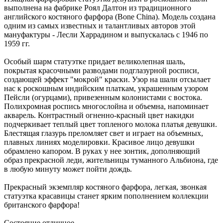
выполнена на фабрике Роял Далтон из традиционного
английского костяного фарфора (Bone China). Модель создана
одним из самых известных и талантливых авторов этой
мануфактуры - Лесли Харрадином и выпускалась с 1946 по
1959 гг.
Особый шарм статуэтке придает великолепная шаль,
покрытая красочными разводами подглазурной росписи,
создающей эффект "мокрой" краски. Узор на шали отсылает
нас к роскошным индийским платкам, украшенным узором
Пейсли (огурцами), привезенным колонистами с востока.
Полихромная роспись многослойна и объемна, напоминает
акварель. Контрастный огненно-красный цвет накидки
подчеркивает теплый цвет топленого молока платья девушки.
Блестящая глазурь преломляет свет и играет на объемных,
плавных линиях моделировки. Красивое лицо девушки
обрамлено капором. В руках у нее зонтик, дополняющий
образ прекрасной леди, жительницы туманного Альбиона, где
в любую минуту может пойти дождь.
Прекрасный экземпляр костяного фарфора, легкая, звонкая
статуэтка красавицы станет ярким пополнением коллекции
британского фарфора!
Состояние отличное.