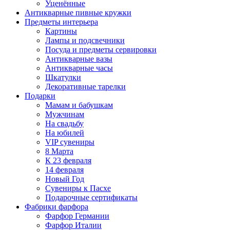
Уценённые
Антикварные пивные кружки
Предметы интерьера
Картины
Лампы и подсвечники
Посуда и предметы сервировки
Антикварные вазы
Антикварные часы
Шкатулки
Декоративные тарелки
Подарки
Мамам и бабушкам
Мужчинам
На свадьбу
На юбилей
VIP сувениры
8 Марта
К 23 февраля
14 февраля
Новый Год
Сувениры к Пасхе
Подарочные сертификаты
Фабрики фарфора
Фарфор Германии
Фарфор Италии