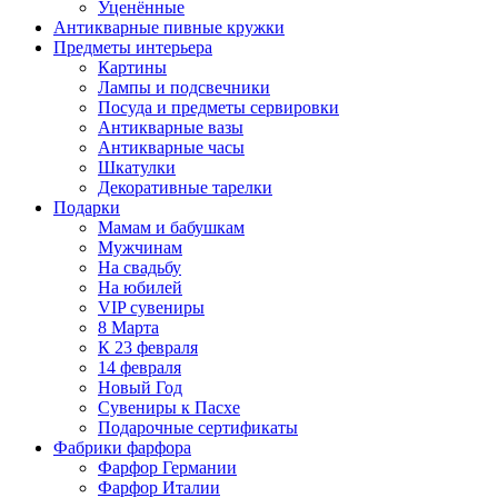
Уценённые
Антикварные пивные кружки
Предметы интерьера
Картины
Лампы и подсвечники
Посуда и предметы сервировки
Антикварные вазы
Антикварные часы
Шкатулки
Декоративные тарелки
Подарки
Мамам и бабушкам
Мужчинам
На свадьбу
На юбилей
VIP сувениры
8 Марта
К 23 февраля
14 февраля
Новый Год
Сувениры к Пасхе
Подарочные сертификаты
Фабрики фарфора
Фарфор Германии
Фарфор Италии