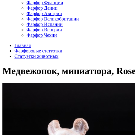
Фарфор Франции
Фарфор Дании
Фарфор Австрии
Фарфор Великобритании
Фарфор Испании
Фарфор Венгрии
Фарфор Чехии
Главная
Фарфоровые статуэтки
Статуэтки животных
Медвежонок, миниатюра, Rosen