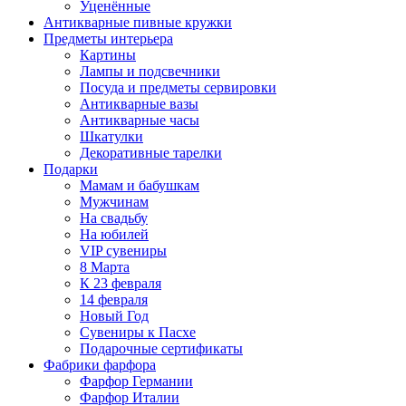
Уценённые
Антикварные пивные кружки
Предметы интерьера
Картины
Лампы и подсвечники
Посуда и предметы сервировки
Антикварные вазы
Антикварные часы
Шкатулки
Декоративные тарелки
Подарки
Мамам и бабушкам
Мужчинам
На свадьбу
На юбилей
VIP сувениры
8 Марта
К 23 февраля
14 февраля
Новый Год
Сувениры к Пасхе
Подарочные сертификаты
Фабрики фарфора
Фарфор Германии
Фарфор Италии