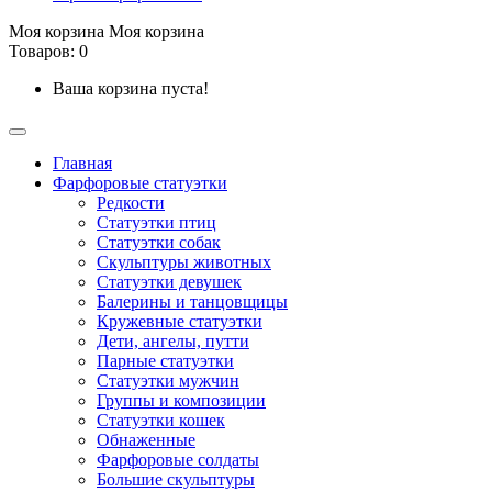
Моя корзина
Моя корзина
Товаров: 0
Ваша корзина пуста!
Главная
Фарфоровые статуэтки
Редкости
Cтатуэтки птиц
Cтатуэтки собак
Скульптуры животных
Статуэтки девушек
Балерины и танцовщицы
Кружевные статуэтки
Дети, ангелы, путти
Парные статуэтки
Статуэтки мужчин
Группы и композиции
Статуэтки кошек
Обнаженные
Фарфоровые солдаты
Большие скульптуры