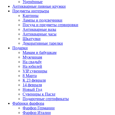
Уценённые
Антикварные пивные кружки
Предметы интерьера
Картины
Лампы и подсвечники
Посуда и предметы сервировки
Антикварные вазы
Антикварные часы
Шкатулки
Декоративные тарелки
Подарки
Мамам и бабушкам
Мужчинам
На свадьбу
На юбилей
VIP сувениры
8 Марта
К 23 февраля
14 февраля
Новый Год
Сувениры к Пасхе
Подарочные сертификаты
Фабрики фарфора
Фарфор Германии
Фарфор Италии