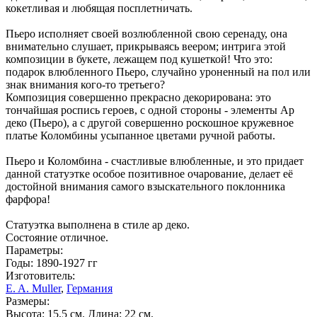
кокетливая и любящая посплетничать.
Пьеро исполняет своей возлюбленной свою серенаду, она
внимательно слушает, прикрываясь веером; интрига этой
композиции в букете, лежащем под кушеткой! Что это:
подарок влюбленного Пьеро, случайно уроненный на пол или
знак внимания кого-то третьего?
Композиция совершенно прекрасно декорирована: это
тончайшая роспись героев, с одной стороны - элементы Ар
деко (Пьеро), а с другой совершенно роскошное кружевное
платье Коломбины усыпанное цветами ручной работы.
Пьеро и Коломбина - счастливые влюбленные, и это придает
данной статуэтке особое позитивное очарование, делает её
достойной внимания самого взыскательного поклонника
фарфора!
Статуэтка выполнена в стиле ар деко.
Состояние отличное.
Параметры:
Годы: 1890-1927 гг
Изготовитель:
E. A. Muller
,
Германия
Размеры:
Высота: 15,5 см. Длина: 22 см.