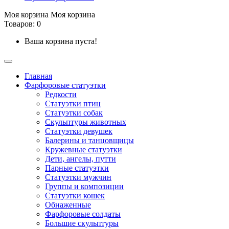
Моя корзина
Моя корзина
Товаров: 0
Ваша корзина пуста!
Главная
Фарфоровые статуэтки
Редкости
Cтатуэтки птиц
Cтатуэтки собак
Скульптуры животных
Статуэтки девушек
Балерины и танцовщицы
Кружевные статуэтки
Дети, ангелы, путти
Парные статуэтки
Статуэтки мужчин
Группы и композиции
Статуэтки кошек
Обнаженные
Фарфоровые солдаты
Большие скульптуры