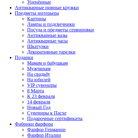
Уценённые
Антикварные пивные кружки
Предметы интерьера
Картины
Лампы и подсвечники
Посуда и предметы сервировки
Антикварные вазы
Антикварные часы
Шкатулки
Декоративные тарелки
Подарки
Мамам и бабушкам
Мужчинам
На свадьбу
На юбилей
VIP сувениры
8 Марта
К 23 февраля
14 февраля
Новый Год
Сувениры к Пасхе
Подарочные сертификаты
Фабрики фарфора
Фарфор Германии
Фарфор Италии