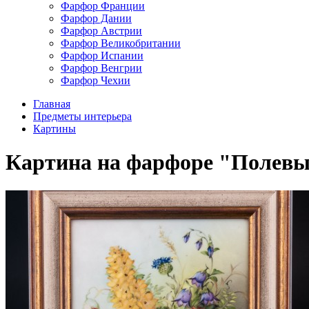
Фарфор Франции
Фарфор Дании
Фарфор Австрии
Фарфор Великобритании
Фарфор Испании
Фарфор Венгрии
Фарфор Чехии
Главная
Предметы интерьера
Картины
Картина на фарфоре "Полевые 