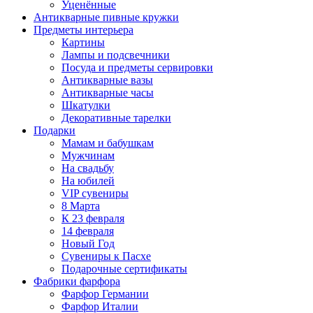
Уценённые
Антикварные пивные кружки
Предметы интерьера
Картины
Лампы и подсвечники
Посуда и предметы сервировки
Антикварные вазы
Антикварные часы
Шкатулки
Декоративные тарелки
Подарки
Мамам и бабушкам
Мужчинам
На свадьбу
На юбилей
VIP сувениры
8 Марта
К 23 февраля
14 февраля
Новый Год
Сувениры к Пасхе
Подарочные сертификаты
Фабрики фарфора
Фарфор Германии
Фарфор Италии