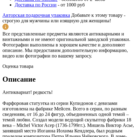
Доставка по России
-
от 1000 руб
Авторская подарочная упаковка
Добавьте к этому товару -
строгую для мужчины или изящную для женщины!
Все представленные предметы являются антикварными и
винтажными и не имеют оригинальной заводской упаковки.
Фотографии выполнены в хорошем качестве и дополняют
описание. Мы предоставим дополнительную информацию,
видео или фотографии по вашему запросу.
Оценка товара
Описание
Антиквариат! редкость!
Фарфоровая статуэтка из серии Купидонов с девизами
изготовлена на фабрике Мейсен. Всего в серии, по разным
сведениям, от 16 до 24 фигур, объединенных одной темой –
темой любви. Создал модели ведущий скульптор фабрики 18
века – Michel Victor Acep (1736-1799гг.). Мишель Виктор Асье,
занявший место Иоганна Иохима Кендлера, был родным
прадедом композитора Петра Ильича Чайковского. В доме-