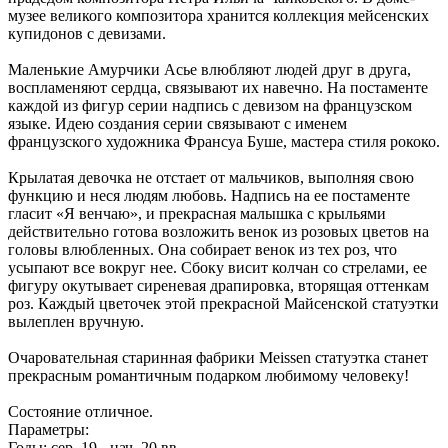
музее великого композитора хранится коллекция мейсенских
купидонов с девизами.
Маленькие Амурчики Асье влюбляют людей друг в друга,
воспламеняют сердца, связывают их навечно. На постаменте
каждой из фигур серии надпись с девизом на французском
языке. Идею создания серии связывают с именем
французского художника Франсуа Буше, мастера стиля рококо.
Крылатая девочка не отстает от мальчиков, выполняя свою
функцию и неся людям любовь. Надпись на ее постаменте
гласит «Я венчаю», и прекрасная малышка с крыльями
действительно готова возложить венок из розовых цветов на
головы влюбленных. Она собирает венок из тех роз, что
усыпают все вокруг нее. Сбоку висит колчан со стрелами, ее
фигуру окутывает сиреневая драпировка, вторящая оттенкам
роз. Каждый цветочек этой прекрасной Майсенской статуэтки
вылеплен вручную.
Очаровательная старинная фабрики Meissen статуэтка станет
прекрасным романтичным подарком любимому человеку!
Состояние отличное.
Параметры:
Годы: сер. 19 - нач. 20 вв