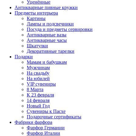
Уценённые
Антикварные пивные кружки
Предметы интерьера
Картины
Лампы и подсвечники
Посуда и предметы сервировки
Антикварные вазы
Антикварные часы
Шкатулки
Декоративные тарелки
Подарки
Мамам и бабушкам
Мужчинам
На свадьбу
На юбилей
VIP сувениры
8 Марта
К 23 февраля
14 февраля
Новый Год
Сувениры к Пасхе
Подарочные сертификаты
Фабрики фарфора
Фарфор Германии
Фарфор Италии