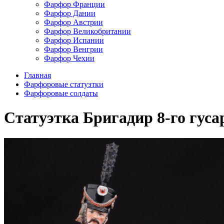
Фарфор Франции
Фарфор Дании
Фарфор Австрии
Фарфор Великобритании
Фарфор Испании
Фарфор Венгрии
Фарфор Чехии
Главная
Фарфоровые статуэтки
Фарфоровые солдаты
Статуэтка Бригадир 8-го гусар