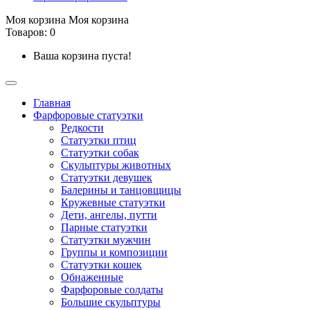
Моя корзина
Моя корзина
Товаров: 0
Ваша корзина пуста!
Главная
Фарфоровые статуэтки
Редкости
Cтатуэтки птиц
Cтатуэтки собак
Скульптуры животных
Статуэтки девушек
Балерины и танцовщицы
Кружевные статуэтки
Дети, ангелы, путти
Парные статуэтки
Статуэтки мужчин
Группы и композиции
Статуэтки кошек
Обнаженные
Фарфоровые солдаты
Большие скульптуры