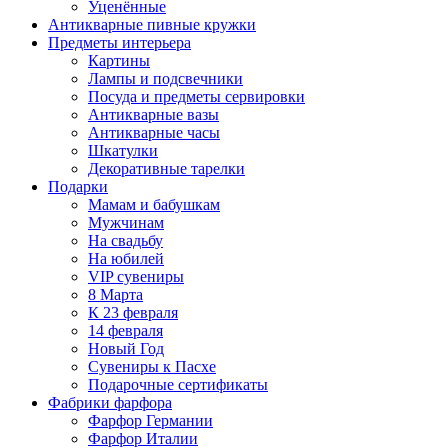
Уценённые
Антикварные пивные кружки
Предметы интерьера
Картины
Лампы и подсвечники
Посуда и предметы сервировки
Антикварные вазы
Антикварные часы
Шкатулки
Декоративные тарелки
Подарки
Мамам и бабушкам
Мужчинам
На свадьбу
На юбилей
VIP сувениры
8 Марта
К 23 февраля
14 февраля
Новый Год
Сувениры к Пасхе
Подарочные сертификаты
Фабрики фарфора
Фарфор Германии
Фарфор Италии