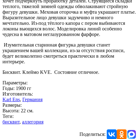
хочет подчеркнуть проработку деталей. Струящиеся складки
теплого, тяжелой зимней одежды обволакивают стройную
фигуру девушки. Меховая оторочка и муфта украшают платье.
Выразительное лицо девушки задумчиво и немного
мечтательно. Из-под тёплого капора с пером выбиваются
локоны вьющихся волос. Моделировка линий особенно
чудесна в матовом неглазурованном фарфоре.
Изумительная старинная фигурка девушки станет
украшением вашей коллекции, из-за отсутствия росписи,
будет великолепно смотреться практически в любом
интерьере.
Бисквит. Клеймо KVE. Состояние отличное.
Параметры:
Годы: 1900 гг
Изготовитель:
Karl Ens
,
Германия
Размеры:
Высота: 22 см.
Теги:
бисквит
,
аллегория
Поделиться: