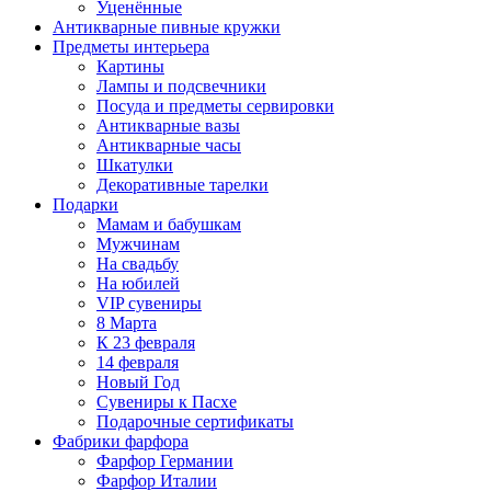
Уценённые
Антикварные пивные кружки
Предметы интерьера
Картины
Лампы и подсвечники
Посуда и предметы сервировки
Антикварные вазы
Антикварные часы
Шкатулки
Декоративные тарелки
Подарки
Мамам и бабушкам
Мужчинам
На свадьбу
На юбилей
VIP сувениры
8 Марта
К 23 февраля
14 февраля
Новый Год
Сувениры к Пасхе
Подарочные сертификаты
Фабрики фарфора
Фарфор Германии
Фарфор Италии