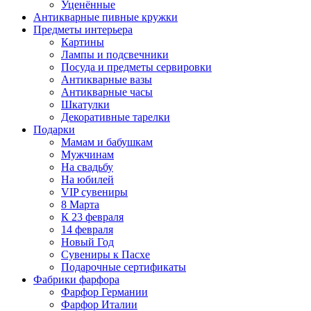
Уценённые
Антикварные пивные кружки
Предметы интерьера
Картины
Лампы и подсвечники
Посуда и предметы сервировки
Антикварные вазы
Антикварные часы
Шкатулки
Декоративные тарелки
Подарки
Мамам и бабушкам
Мужчинам
На свадьбу
На юбилей
VIP сувениры
8 Марта
К 23 февраля
14 февраля
Новый Год
Сувениры к Пасхе
Подарочные сертификаты
Фабрики фарфора
Фарфор Германии
Фарфор Италии