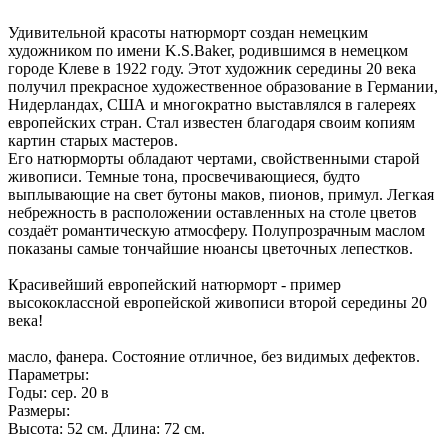
Удивительной красоты натюрморт создан немецким
художником по имени K.S.Baker, родившимся в немецком
городе Клеве в 1922 году. Этот художник середины 20 века
получил прекрасное художественное образование в Германии,
Нидерландах, США и многократно выставлялся в галереях
европейских стран. Стал известен благодаря своим копиям
картин старых мастеров.
Его натюрморты обладают чертами, свойственными старой
живописи. Темные тона, просвечивающиеся, будто
выплывающие на свет бутоны маков, пионов, примул. Легкая
небрежность в расположении оставленных на столе цветов
создаёт романтическую атмосферу. Полупрозрачным маслом
показаны самые тончайшие нюансы цветочных лепестков.
Красивейший европейский натюрморт - пример
высококлассной европейской живописи второй середины 20
века!
масло, фанера. Состояние отличное, без видимых дефектов.
Параметры:
Годы: сер. 20 в
Размеры:
Высота: 52 см. Длина: 72 см.