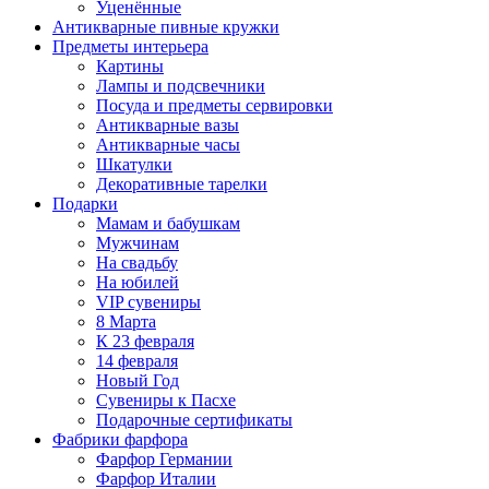
Уценённые
Антикварные пивные кружки
Предметы интерьера
Картины
Лампы и подсвечники
Посуда и предметы сервировки
Антикварные вазы
Антикварные часы
Шкатулки
Декоративные тарелки
Подарки
Мамам и бабушкам
Мужчинам
На свадьбу
На юбилей
VIP сувениры
8 Марта
К 23 февраля
14 февраля
Новый Год
Сувениры к Пасхе
Подарочные сертификаты
Фабрики фарфора
Фарфор Германии
Фарфор Италии