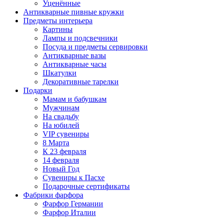
Уценённые
Антикварные пивные кружки
Предметы интерьера
Картины
Лампы и подсвечники
Посуда и предметы сервировки
Антикварные вазы
Антикварные часы
Шкатулки
Декоративные тарелки
Подарки
Мамам и бабушкам
Мужчинам
На свадьбу
На юбилей
VIP сувениры
8 Марта
К 23 февраля
14 февраля
Новый Год
Сувениры к Пасхе
Подарочные сертификаты
Фабрики фарфора
Фарфор Германии
Фарфор Италии