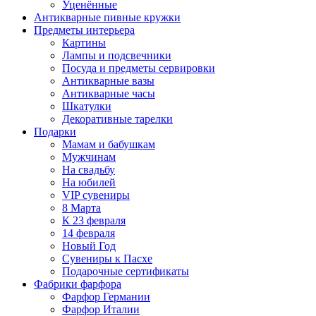
Уценённые
Антикварные пивные кружки
Предметы интерьера
Картины
Лампы и подсвечники
Посуда и предметы сервировки
Антикварные вазы
Антикварные часы
Шкатулки
Декоративные тарелки
Подарки
Мамам и бабушкам
Мужчинам
На свадьбу
На юбилей
VIP сувениры
8 Марта
К 23 февраля
14 февраля
Новый Год
Сувениры к Пасхе
Подарочные сертификаты
Фабрики фарфора
Фарфор Германии
Фарфор Италии