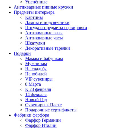
Уценённые
Антикварные пивные кружки
Предметы интерьера
Картины
Лампы и подсвечники
Посуда и предметы сервировки
Антикварные вазы
Антикварные часы
Шкатулки
Декоративные тарелки
Подарки
Мамам и бабушкам
Мужчинам
На свадьбу
На юбилей
VIP сувениры
8 Марта
К 23 февраля
14 февраля
Новый Год
Сувениры к Пасхе
Подарочные сертификаты
Фабрики фарфора
Фарфор Германии
Фарфор Италии