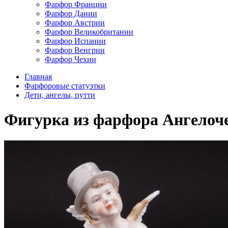
Фарфор Франции
Фарфор Дании
Фарфор Австрии
Фарфор Великобритании
Фарфор Испании
Фарфор Венгрии
Фарфор Чехии
Главная
Фарфоровые статуэтки
Дети, ангелы, путти
Фигурка из фарфора Ангелочек