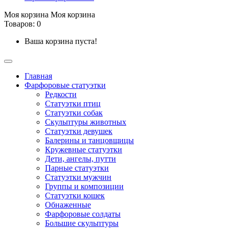
Моя корзина
Моя корзина
Товаров: 0
Ваша корзина пуста!
Главная
Фарфоровые статуэтки
Редкости
Cтатуэтки птиц
Cтатуэтки собак
Скульптуры животных
Статуэтки девушек
Балерины и танцовщицы
Кружевные статуэтки
Дети, ангелы, путти
Парные статуэтки
Статуэтки мужчин
Группы и композиции
Статуэтки кошек
Обнаженные
Фарфоровые солдаты
Большие скульптуры