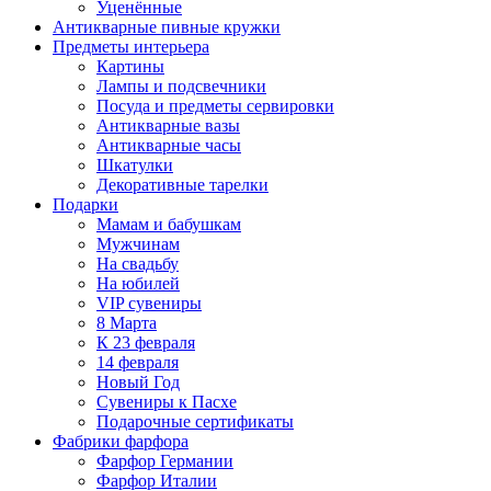
Уценённые
Антикварные пивные кружки
Предметы интерьера
Картины
Лампы и подсвечники
Посуда и предметы сервировки
Антикварные вазы
Антикварные часы
Шкатулки
Декоративные тарелки
Подарки
Мамам и бабушкам
Мужчинам
На свадьбу
На юбилей
VIP сувениры
8 Марта
К 23 февраля
14 февраля
Новый Год
Сувениры к Пасхе
Подарочные сертификаты
Фабрики фарфора
Фарфор Германии
Фарфор Италии