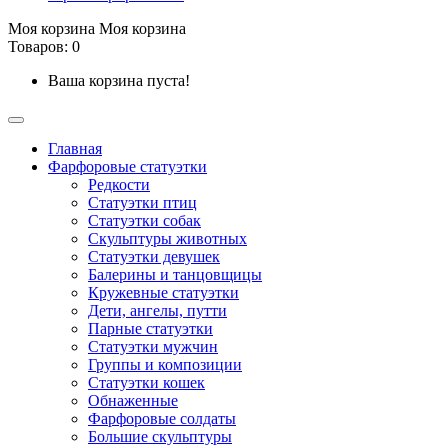
Моя корзина
Моя корзина
Товаров: 0
Ваша корзина пуста!
Главная
Фарфоровые статуэтки
Редкости
Cтатуэтки птиц
Cтатуэтки собак
Скульптуры животных
Статуэтки девушек
Балерины и танцовщицы
Кружевные статуэтки
Дети, ангелы, путти
Парные статуэтки
Статуэтки мужчин
Группы и композиции
Статуэтки кошек
Обнаженные
Фарфоровые солдаты
Большие скульптуры