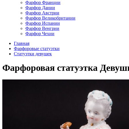
Фарфор Франции
Фарфор Дании
Фарфор Австрии
Фарфор Великобритании
Фарфор Испании
Фарфор Венгрии
Фарфор Чехии
Главная
Фарфоровые статуэтки
Статуэтки девушек
Фарфоровая статуэтка Девушка 