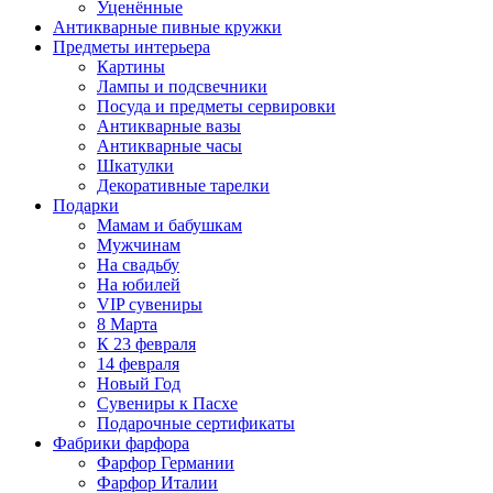
Уценённые
Антикварные пивные кружки
Предметы интерьера
Картины
Лампы и подсвечники
Посуда и предметы сервировки
Антикварные вазы
Антикварные часы
Шкатулки
Декоративные тарелки
Подарки
Мамам и бабушкам
Мужчинам
На свадьбу
На юбилей
VIP сувениры
8 Марта
К 23 февраля
14 февраля
Новый Год
Сувениры к Пасхе
Подарочные сертификаты
Фабрики фарфора
Фарфор Германии
Фарфор Италии