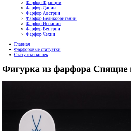
Фарфор Франции
Фарфор Дании
Фарфор Австрии
Фарфор Великобритании
Фарфор Испании
Фарфор Венгрии
Фарфор Чехии
Главная
Фарфоровые статуэтки
Статуэтки кошек
Фигурка из фарфора Спящие ко