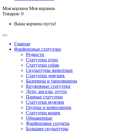
Моя корзина
Моя корзина
Товаров: 0
Ваша корзина пуста!
Главная
Фарфоровые статуэтки
Редкости
Cтатуэтки птиц
Cтатуэтки собак
Скульптуры животных
Статуэтки девушек
Балерины и танцовщицы
Кружевные статуэтки
Дети, ангелы, путти
Парные статуэтки
Статуэтки мужчин
Группы и композиции
Статуэтки кошек
Обнаженные
Фарфоровые солдаты
Большие скульптуры