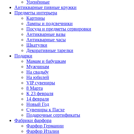
Уценённые
Антикварные пивные кружки
Предметы интерьера
Картины
Лампы и подсвечники
Посуда и предметы сервировки
Антикварные вазы
Антикварные часы
Шкатулки
Декоративные тарелки
Подарки
Мамам и бабушкам
Мужчинам
На свадьбу
На юбилей
VIP сувениры
8 Марта
К 23 февраля
14 февраля
Новый Год
Сувениры к Пасхе
Подарочные сертификаты
Фабрики фарфора
Фарфор Германии
Фарфор Италии