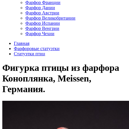
Фарфор Франции
Фарфор Дании
Фарфор Австрии
Фарфор Великобритании
Фарфор Испании
Фарфор Венгрии
Фарфор Чехии
Главная
Фарфоровые статуэтки
Cтатуэтки птиц
Фигурка птицы из фарфора
Коноплянка, Meissen,
Германия.