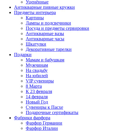
Уценённые
Антикварные пивные кружки
Предметы интерьера
Картины
Лампы и подсвечники
Посуда и предметы сервировки
Антикварные вазы
Антикварные часы
Шкатулки
Декоративные тарелки
Подарки
Мамам и бабушкам
Мужчинам
На свадьбу
На юбилей
VIP сувениры
8 Марта
К 23 февраля
14 февраля
Новый Год
Сувениры к Пасхе
Подарочные сертификаты
Фабрики фарфора
Фарфор Германии
Фарфор Италии