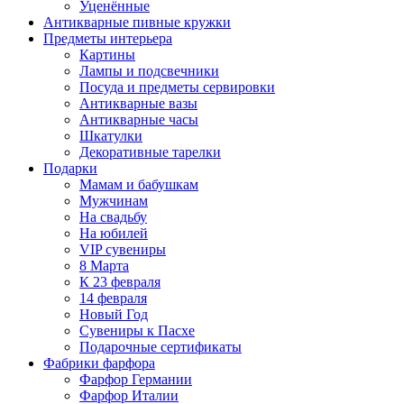
Уценённые
Антикварные пивные кружки
Предметы интерьера
Картины
Лампы и подсвечники
Посуда и предметы сервировки
Антикварные вазы
Антикварные часы
Шкатулки
Декоративные тарелки
Подарки
Мамам и бабушкам
Мужчинам
На свадьбу
На юбилей
VIP сувениры
8 Марта
К 23 февраля
14 февраля
Новый Год
Сувениры к Пасхе
Подарочные сертификаты
Фабрики фарфора
Фарфор Германии
Фарфор Италии