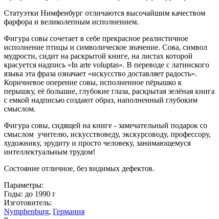
Статуэтки Нимфенбург отличаются высочайшим качеством
фарфора и великолепным исполнением.
Фигура совы сочетает в себе прекрасное реалистичное
исполнение птицы и символическое значение. Сова, символ
мудрости, сидит на раскрытой книге, на листах которой
красуется надпись «In arte voluptas». В переводе с латинского
языка эта фраза означает «искусство доставляет радость».
Коричневое оперение совы, исполненное пёрышко к
перышку, её большие, глубокие глаза, раскрытая зелёная книга
с емкой надписью создают образ, наполненный глубоким
смыслом.
Фигура совы, сидящей на книге - замечательный подарок со
смыслом учителю, искусствоведу, экскурсоводу, профессору,
художнику, эрудиту и просто человеку, занимающемуся
интеллектуальным трудом!
Состояние отличное, без видимых дефектов.
Параметры:
Годы: до 1990 г
Изготовитель:
Nymphenburg
,
Германия