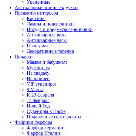
Уценённые
Антикварные пивные кружки
Предметы интерьера
Картины
Лампы и подсвечники
Посуда и предметы сервировки
Антикварные вазы
Антикварные часы
Шкатулки
Декоративные тарелки
Подарки
Мамам и бабушкам
Мужчинам
На свадьбу
На юбилей
VIP сувениры
8 Марта
К 23 февраля
14 февраля
Новый Год
Сувениры к Пасхе
Подарочные сертификаты
Фабрики фарфора
Фарфор Германии
Фарфор Италии