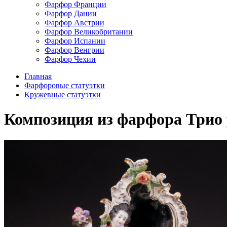
Фарфор Франции
Фарфор Дании
Фарфор Австрии
Фарфор Великобритании
Фарфор Испании
Фарфор Венгрии
Фарфор Чехии
Главная
Фарфоровые статуэтки
Кружевные статуэтки
Композиция из фарфора Трио у 