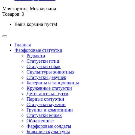
Моя корзина
Моя корзина
Товаров: 0
Ваша корзина пуста!
Главная
Фарфоровые статуэтки
Редкости
Cтатуэтки птиц
Cтатуэтки собак
Скульптуры животных
Статуэтки девушек
Балерины и танцовщицы
Кружевные статуэтки
Дети, ангелы, путти
Парные статуэтки
Статуэтки мужчин
Группы и композиции
Статуэтки кошек
Обнаженные
Фарфоровые солдаты
Большие скульптуры