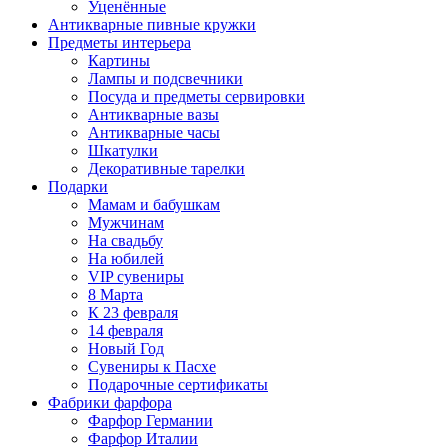
Уценённые
Антикварные пивные кружки
Предметы интерьера
Картины
Лампы и подсвечники
Посуда и предметы сервировки
Антикварные вазы
Антикварные часы
Шкатулки
Декоративные тарелки
Подарки
Мамам и бабушкам
Мужчинам
На свадьбу
На юбилей
VIP сувениры
8 Марта
К 23 февраля
14 февраля
Новый Год
Сувениры к Пасхе
Подарочные сертификаты
Фабрики фарфора
Фарфор Германии
Фарфор Италии