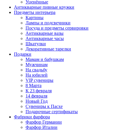
Уценённые
Антикварные пивные кружки
Предметы интерьера
Картины
Лампы и подсвечники
Посуда и предметы сервировки
Антикварные вазы
Антикварные часы
Шкатулки
Декоративные тарелки
Подарки
Мамам и бабушкам
Мужчинам
На свадьбу
На юбилей
VIP сувениры
8 Марта
К 23 февраля
14 февраля
Новый Год
Сувениры к Пасхе
Подарочные сертификаты
Фабрики фарфора
Фарфор Германии
Фарфор Италии