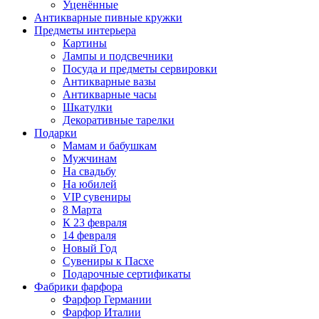
Уценённые
Антикварные пивные кружки
Предметы интерьера
Картины
Лампы и подсвечники
Посуда и предметы сервировки
Антикварные вазы
Антикварные часы
Шкатулки
Декоративные тарелки
Подарки
Мамам и бабушкам
Мужчинам
На свадьбу
На юбилей
VIP сувениры
8 Марта
К 23 февраля
14 февраля
Новый Год
Сувениры к Пасхе
Подарочные сертификаты
Фабрики фарфора
Фарфор Германии
Фарфор Италии