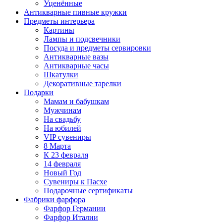
Уценённые
Антикварные пивные кружки
Предметы интерьера
Картины
Лампы и подсвечники
Посуда и предметы сервировки
Антикварные вазы
Антикварные часы
Шкатулки
Декоративные тарелки
Подарки
Мамам и бабушкам
Мужчинам
На свадьбу
На юбилей
VIP сувениры
8 Марта
К 23 февраля
14 февраля
Новый Год
Сувениры к Пасхе
Подарочные сертификаты
Фабрики фарфора
Фарфор Германии
Фарфор Италии