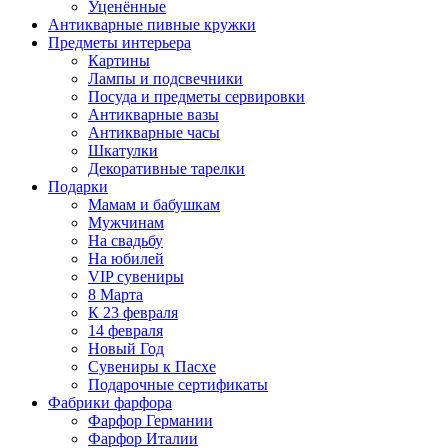
Уценённые
Антикварные пивные кружки
Предметы интерьера
Картины
Лампы и подсвечники
Посуда и предметы сервировки
Антикварные вазы
Антикварные часы
Шкатулки
Декоративные тарелки
Подарки
Мамам и бабушкам
Мужчинам
На свадьбу
На юбилей
VIP сувениры
8 Марта
К 23 февраля
14 февраля
Новый Год
Сувениры к Пасхе
Подарочные сертификаты
Фабрики фарфора
Фарфор Германии
Фарфор Италии