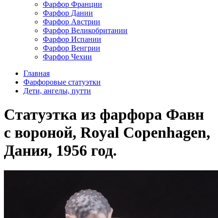
Фарфор Франции
Фарфор Дании
Фарфор Австрии
Фарфор Великобритании
Фарфор Испании
Фарфор Венгрии
Фарфор Чехии
Главная
Фарфоровые статуэтки
Дети, ангелы, путти
Статуэтка из фарфора Фавн
с вороной, Royal Copenhagen,
Дания, 1956 год.