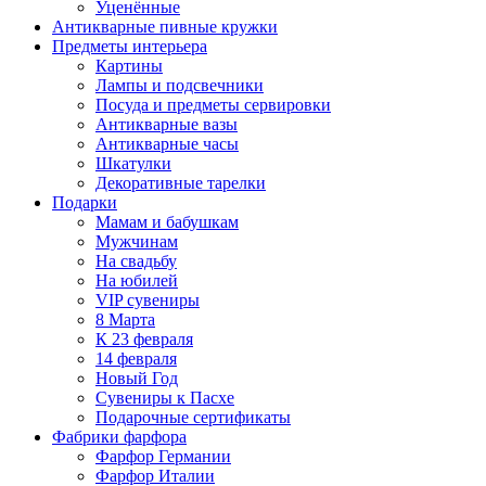
Уценённые
Антикварные пивные кружки
Предметы интерьера
Картины
Лампы и подсвечники
Посуда и предметы сервировки
Антикварные вазы
Антикварные часы
Шкатулки
Декоративные тарелки
Подарки
Мамам и бабушкам
Мужчинам
На свадьбу
На юбилей
VIP сувениры
8 Марта
К 23 февраля
14 февраля
Новый Год
Сувениры к Пасхе
Подарочные сертификаты
Фабрики фарфора
Фарфор Германии
Фарфор Италии