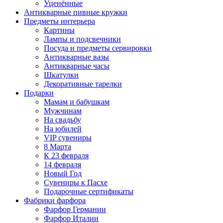
Уценённые
Антикварные пивные кружки
Предметы интерьера
Картины
Лампы и подсвечники
Посуда и предметы сервировки
Антикварные вазы
Антикварные часы
Шкатулки
Декоративные тарелки
Подарки
Мамам и бабушкам
Мужчинам
На свадьбу
На юбилей
VIP сувениры
8 Марта
К 23 февраля
14 февраля
Новый Год
Сувениры к Пасхе
Подарочные сертификаты
Фабрики фарфора
Фарфор Германии
Фарфор Италии