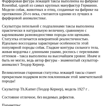
Фарфоровая фигура лежащей таксы выполнена на фабрике
Rosenthal, одной из самых крупных мануфактур Германии.
Модели собак, животных и птиц, созданные на фабрике на
протяжении 20-го века, считаются одними из лучших в
фарфоровой анималистике.
Скульптура пепельной с подпалинами таксы выполнена
практически в натуральную величину, сравнимую с
карликовыми разновидностями породы или щенками.
Статуэтка отличается невероятной реалистичностью.
Идеально воссозданы характерные особенности этой
популярной породы собак. Гладкие контуры сильного тела,
живая мордочка с длинными ушами, роспись с переливами
оттенков - такса выполнена на высочайшем уровне. Иначе и
быть не могло, ведь автор фигуры - знаменитый скульптор-
анималист Теодор Кернер.
Великолепная старинная статуэтка лежащей таксы станет
прекрасным подарком всем поклонникам этой замечательной
породы!
Скульптор Th.Karner (Теодор Кернер), модель 1927 г .
Состояние отличное, без видимых дефектов.
Параметры: