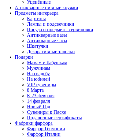
Уценённые
Антикварные пивные кружки
Предметы интерьера
Картины
Лампы и подсвечники
Посуда и предметы сервировки
Антикварные вазы
Антикварные часы
Шкатулки
Декоративные тарелки
Подарки
Мамам и бабушкам
Мужчинам
На свадьбу
На юбилей
VIP сувениры
8 Марта
К 23 февраля
14 февраля
Новый Год
Сувениры к Пасхе
Подарочные сертификаты
Фабрики фарфора
Фарфор Германии
Фарфор Италии