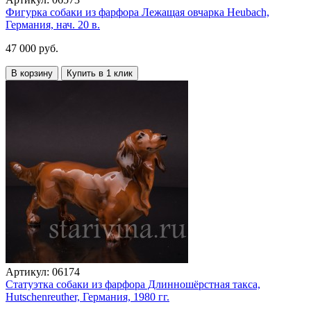
Фигурка собаки из фарфора Лежащая овчарка Heubach,
Германия, нач. 20 в.
47 000 руб.
В корзину
Купить в 1 клик
Артикул:
06174
Статуэтка собаки из фарфора Длинношёрстная такса,
Hutschenreuther, Германия, 1980 гг.