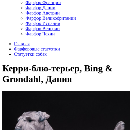
Фарфор Франции
Фарфор Дании
Фарфор Австрии
Фарфор Великобритании
Фарфор Испании
Фарфор Венгрии
Фарфор Чехии
Главная
Фарфоровые статуэтки
Cтатуэтки собак
Керри-блю-терьер, Bing &
Grondahl, Дания