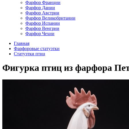
Фарфор Франции
Фарфор Дании
Фарфор Австрии
Фарфор Великобритании
Фарфор Испании
Фарфор Венгрии
Фарфор Чехии
Главная
Фарфоровые статуэтки
Cтатуэтки птиц
Фигурка птиц из фарфора Пету