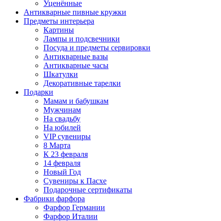
Уценённые
Антикварные пивные кружки
Предметы интерьера
Картины
Лампы и подсвечники
Посуда и предметы сервировки
Антикварные вазы
Антикварные часы
Шкатулки
Декоративные тарелки
Подарки
Мамам и бабушкам
Мужчинам
На свадьбу
На юбилей
VIP сувениры
8 Марта
К 23 февраля
14 февраля
Новый Год
Сувениры к Пасхе
Подарочные сертификаты
Фабрики фарфора
Фарфор Германии
Фарфор Италии