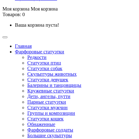
Моя корзина
Моя корзина
Товаров: 0
Ваша корзина пуста!
Главная
Фарфоровые статуэтки
Редкости
Cтатуэтки птиц
Cтатуэтки собак
Скульптуры животных
Статуэтки девушек
Балерины и танцовщицы
Кружевные статуэтки
Дети, ангелы, путти
Парные статуэтки
Статуэтки мужчин
Группы и композиции
Статуэтки кошек
Обнаженные
Фарфоровые солдаты
Большие скульптуры