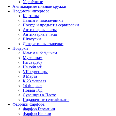
Уценённые
Антикварные пивные кружки
Предметы интерьера
Картины
Лампы и подсвечники
Посуда и предметы сервировки
Антикварные вазы
Антикварные часы
Шкатулки
Декоративные тарелки
Подарки
Мамам и бабушкам
Мужчинам
На свадьбу
На юбилей
VIP сувениры
8 Марта
К 23 февраля
14 февраля
Новый Год
Сувениры к Пасхе
Подарочные сертификаты
Фабрики фарфора
Фарфор Германии
Фарфор Италии