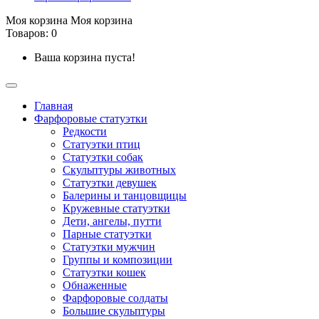
Моя корзина
Моя корзина
Товаров: 0
Ваша корзина пуста!
Главная
Фарфоровые статуэтки
Редкости
Cтатуэтки птиц
Cтатуэтки собак
Скульптуры животных
Статуэтки девушек
Балерины и танцовщицы
Кружевные статуэтки
Дети, ангелы, путти
Парные статуэтки
Статуэтки мужчин
Группы и композиции
Статуэтки кошек
Обнаженные
Фарфоровые солдаты
Большие скульптуры