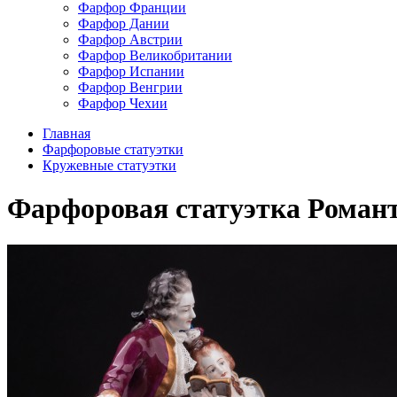
Фарфор Франции
Фарфор Дании
Фарфор Австрии
Фарфор Великобритании
Фарфор Испании
Фарфор Венгрии
Фарфор Чехии
Главная
Фарфоровые статуэтки
Кружевные статуэтки
Фарфоровая статуэтка Романтич