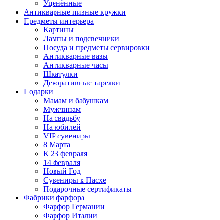
Уценённые
Антикварные пивные кружки
Предметы интерьера
Картины
Лампы и подсвечники
Посуда и предметы сервировки
Антикварные вазы
Антикварные часы
Шкатулки
Декоративные тарелки
Подарки
Мамам и бабушкам
Мужчинам
На свадьбу
На юбилей
VIP сувениры
8 Марта
К 23 февраля
14 февраля
Новый Год
Сувениры к Пасхе
Подарочные сертификаты
Фабрики фарфора
Фарфор Германии
Фарфор Италии