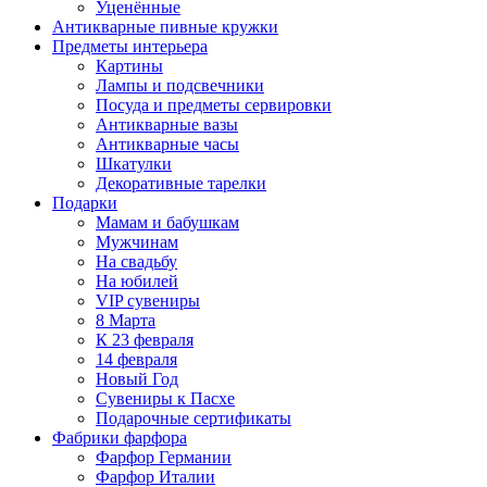
Уценённые
Антикварные пивные кружки
Предметы интерьера
Картины
Лампы и подсвечники
Посуда и предметы сервировки
Антикварные вазы
Антикварные часы
Шкатулки
Декоративные тарелки
Подарки
Мамам и бабушкам
Мужчинам
На свадьбу
На юбилей
VIP сувениры
8 Марта
К 23 февраля
14 февраля
Новый Год
Сувениры к Пасхе
Подарочные сертификаты
Фабрики фарфора
Фарфор Германии
Фарфор Италии