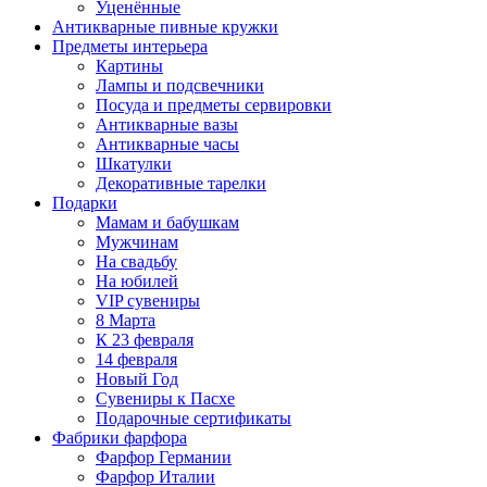
Уценённые
Антикварные пивные кружки
Предметы интерьера
Картины
Лампы и подсвечники
Посуда и предметы сервировки
Антикварные вазы
Антикварные часы
Шкатулки
Декоративные тарелки
Подарки
Мамам и бабушкам
Мужчинам
На свадьбу
На юбилей
VIP сувениры
8 Марта
К 23 февраля
14 февраля
Новый Год
Сувениры к Пасхе
Подарочные сертификаты
Фабрики фарфора
Фарфор Германии
Фарфор Италии