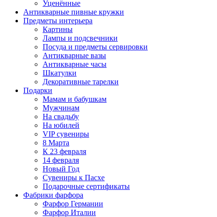
Уценённые
Антикварные пивные кружки
Предметы интерьера
Картины
Лампы и подсвечники
Посуда и предметы сервировки
Антикварные вазы
Антикварные часы
Шкатулки
Декоративные тарелки
Подарки
Мамам и бабушкам
Мужчинам
На свадьбу
На юбилей
VIP сувениры
8 Марта
К 23 февраля
14 февраля
Новый Год
Сувениры к Пасхе
Подарочные сертификаты
Фабрики фарфора
Фарфор Германии
Фарфор Италии