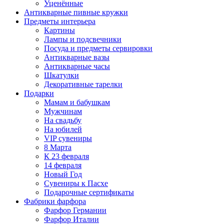
Уценённые
Антикварные пивные кружки
Предметы интерьера
Картины
Лампы и подсвечники
Посуда и предметы сервировки
Антикварные вазы
Антикварные часы
Шкатулки
Декоративные тарелки
Подарки
Мамам и бабушкам
Мужчинам
На свадьбу
На юбилей
VIP сувениры
8 Марта
К 23 февраля
14 февраля
Новый Год
Сувениры к Пасхе
Подарочные сертификаты
Фабрики фарфора
Фарфор Германии
Фарфор Италии