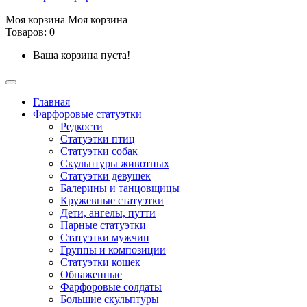
Моя корзина
Моя корзина
Товаров: 0
Ваша корзина пуста!
Главная
Фарфоровые статуэтки
Редкости
Cтатуэтки птиц
Cтатуэтки собак
Скульптуры животных
Статуэтки девушек
Балерины и танцовщицы
Кружевные статуэтки
Дети, ангелы, путти
Парные статуэтки
Статуэтки мужчин
Группы и композиции
Статуэтки кошек
Обнаженные
Фарфоровые солдаты
Большие скульптуры