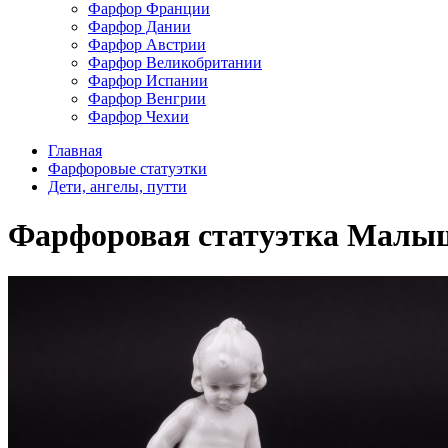
Фарфор Франции
Фарфор Дании
Фарфор Австрии
Фарфор Великобритании
Фарфор Испании
Фарфор Венгрии
Фарфор Чехии
Главная
Фарфоровые статуэтки
Дети, ангелы, путти
Фарфоровая статуэтка Малыш н