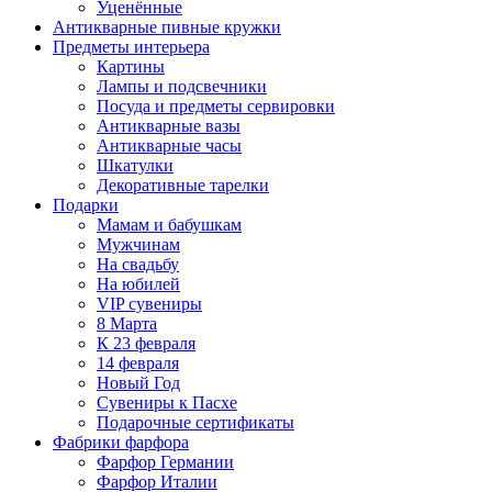
Уценённые
Антикварные пивные кружки
Предметы интерьера
Картины
Лампы и подсвечники
Посуда и предметы сервировки
Антикварные вазы
Антикварные часы
Шкатулки
Декоративные тарелки
Подарки
Мамам и бабушкам
Мужчинам
На свадьбу
На юбилей
VIP сувениры
8 Марта
К 23 февраля
14 февраля
Новый Год
Сувениры к Пасхе
Подарочные сертификаты
Фабрики фарфора
Фарфор Германии
Фарфор Италии