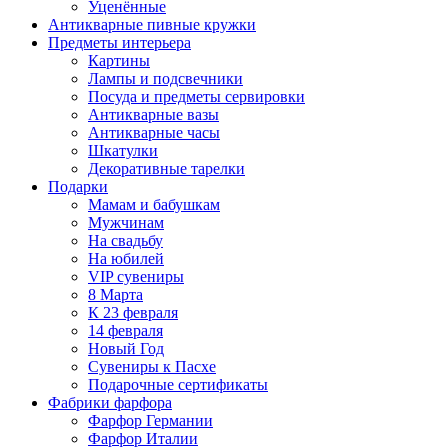
Уценённые
Антикварные пивные кружки
Предметы интерьера
Картины
Лампы и подсвечники
Посуда и предметы сервировки
Антикварные вазы
Антикварные часы
Шкатулки
Декоративные тарелки
Подарки
Мамам и бабушкам
Мужчинам
На свадьбу
На юбилей
VIP сувениры
8 Марта
К 23 февраля
14 февраля
Новый Год
Сувениры к Пасхе
Подарочные сертификаты
Фабрики фарфора
Фарфор Германии
Фарфор Италии