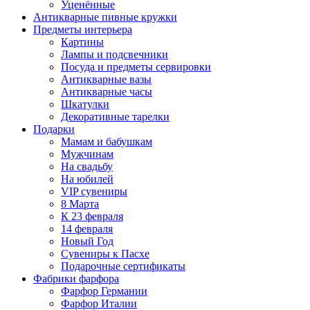
Уценённые
Антикварные пивные кружки
Предметы интерьера
Картины
Лампы и подсвечники
Посуда и предметы сервировки
Антикварные вазы
Антикварные часы
Шкатулки
Декоративные тарелки
Подарки
Мамам и бабушкам
Мужчинам
На свадьбу
На юбилей
VIP сувениры
8 Марта
К 23 февраля
14 февраля
Новый Год
Сувениры к Пасхе
Подарочные сертификаты
Фабрики фарфора
Фарфор Германии
Фарфор Италии