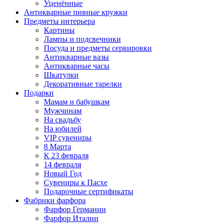
Уценённые
Антикварные пивные кружки
Предметы интерьера
Картины
Лампы и подсвечники
Посуда и предметы сервировки
Антикварные вазы
Антикварные часы
Шкатулки
Декоративные тарелки
Подарки
Мамам и бабушкам
Мужчинам
На свадьбу
На юбилей
VIP сувениры
8 Марта
К 23 февраля
14 февраля
Новый Год
Сувениры к Пасхе
Подарочные сертификаты
Фабрики фарфора
Фарфор Германии
Фарфор Италии