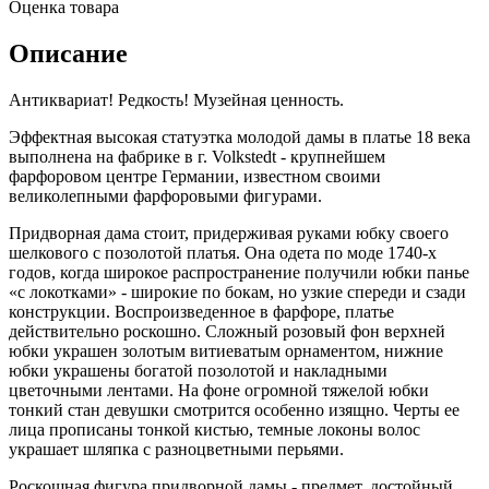
Оценка товара
Описание
Антиквариат! Редкость! Музейная ценность.
Эффектная высокая статуэтка молодой дамы в платье 18 века
выполнена на фабрике в г. Volkstedt - крупнейшем
фарфоровом центре Германии, известном своими
великолепными фарфоровыми фигурами.
Придворная дама стоит, придерживая руками юбку своего
шелкового с позолотой платья. Она одета по моде 1740-х
годов, когда широкое распространение получили юбки панье
«с локотками» - широкие по бокам, но узкие спереди и сзади
конструкции. Воспроизведенное в фарфоре, платье
действительно роскошно. Сложный розовый фон верхней
юбки украшен золотым витиеватым орнаментом, нижние
юбки украшены богатой позолотой и накладными
цветочными лентами. На фоне огромной тяжелой юбки
тонкий стан девушки смотрится особенно изящно. Черты ее
лица прописаны тонкой кистью, темные локоны волос
украшает шляпка с разноцветными перьями.
Роскошная фигура придворной дамы - предмет, достойный