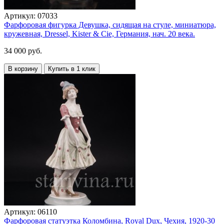
Артикул:
07033
Фарфоровая фигурка Девушка, сидящая на стуле, миниатюра,
кружевная, Dressel, Kister & Cie, Германия, нач. 20 века.
34 000 руб.
В корзину
Купить в 1 клик
Артикул:
06110
Фарфоровая статуэтка Коломбина, Royal Dux, Чехия, 1920-30