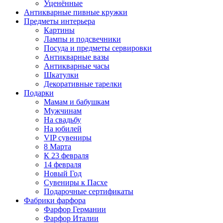
Уценённые
Антикварные пивные кружки
Предметы интерьера
Картины
Лампы и подсвечники
Посуда и предметы сервировки
Антикварные вазы
Антикварные часы
Шкатулки
Декоративные тарелки
Подарки
Мамам и бабушкам
Мужчинам
На свадьбу
На юбилей
VIP сувениры
8 Марта
К 23 февраля
14 февраля
Новый Год
Сувениры к Пасхе
Подарочные сертификаты
Фабрики фарфора
Фарфор Германии
Фарфор Италии