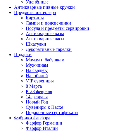
Уценённые
Антикварные пивные кружки
Предметы интерьера
Картины
Лампы и подсвечники
Посуда и предметы сервировки
Антикварные вазы
Антикварные часы
Шкатулки
Декоративные тарелки
Подарки
Мамам и бабушкам
Мужчинам
На свадьбу
На юбилей
VIP сувениры
8 Марта
К 23 февраля
14 февраля
Новый Год
Сувениры к Пасхе
Подарочные сертификаты
Фабрики фарфора
Фарфор Германии
Фарфор Италии