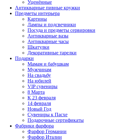
Уценённые
Антикварные пивные кружки
Предметы интерьера
Картины
Лампы и подсвечники
Посуда и предметы сервировки
Антикварные вазы
Антикварные часы
Шкатулки
Декоративные тарелки
Подарки
Мамам и бабушкам
Мужчинам
На свадьбу
На юбилей
VIP сувениры
8 Марта
К 23 февраля
14 февраля
Новый Год
Сувениры к Пасхе
Подарочные сертификаты
Фабрики фарфора
Фарфор Германии
Фарфор Италии